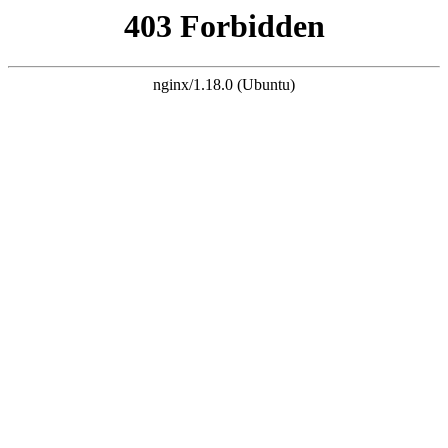
赛事直播
分类
全球体育赛事资讯平台 - 实时更新，全面覆盖
2025年南宁—东盟城市青少年足球比赛开赛
发布日期：2025-11-05 16:39:21 浏览次数：
777